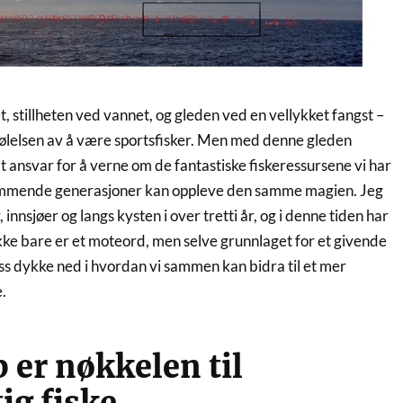
t, stillheten ved vannet, og gleden ved en vellykket fangst –
 følelsen av å være sportsfisker. Men med denne gleden
Et ansvar for å verne om de fantastiske fiskeressursene vi har
 kommende generasjoner kan oppleve den samme magien. Jeg
, innsjøer og langs kysten i over tretti år, og i denne tiden har
ikke bare er et moteord, men selve grunnlaget for et givende
 oss dykke ned i hvordan vi sammen kan bidra til et mer
.
er nøkkelen til