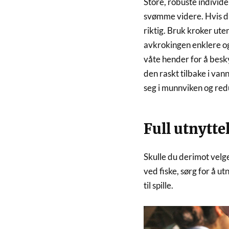
Store, robuste individe
svømme videre. Hvis du 
riktig. Bruk kroker ute
avkrokingen enklere og
våte hender for å besky
den raskt tilbake i van
seg i munnviken og redu
Full utnytte
Skulle du derimot velg
ved fiske, sørg for å ut
til spille.