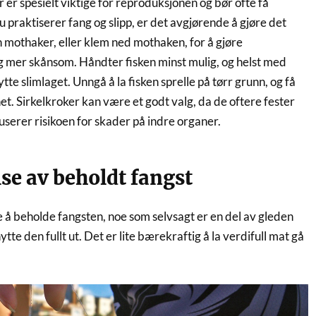
r er spesielt viktige for reproduksjonen og bør ofte få
praktiserer fang og slipp, er det avgjørende å gjøre det
n mothaker, eller klem ned mothaken, for å gjøre
 mer skånsom. Håndter fisken minst mulig, og helst med
tte slimlaget. Unngå å la fisken sprelle på tørr grunn, og få
net. Sirkelkroker kan være et godt valg, da de oftere fester
serer risikoen for skader på indre organer.
lse av beholdt fangst
e å beholde fangsten, noe som selvsagt er en del av gleden
nytte den fullt ut. Det er lite bærekraftig å la verdifull mat gå