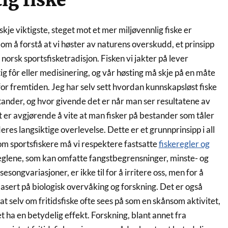
ig fiske
skje viktigste, steget mot et mer miljøvennlig fiske er
m å forstå at vi høster av naturens overskudd, et prinsipp
 norsk sportsfisketradisjon. Fisken vi jakter på lever
tig fôr eller medisinering, og vår høsting må skje på en måte
or fremtiden. Jeg har selv sett hvordan kunnskapsløst fiske
tander, og hvor givende det er når man ser resultatene av
t er avgjørende å vite at man fisker på bestander som tåler
deres langsiktige overlevelse. Dette er et grunnprinsipp i all
som sportsfiskere må vi respektere fastsatte
fiskeregler og
reglene, som kan omfatte fangstbegrensninger, minste- og
songvariasjoner, er ikke til for å irritere oss, men for å
sert på biologisk overvåking og forskning. Det er også
 at selv om fritidsfiske ofte sees på som en skånsom aktivitet,
 ha en betydelig effekt. Forskning, blant annet fra