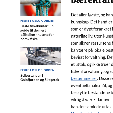
bærekraft
Det aller første, og kan
FISKE I OSLOFJORDEN
kunnskap. Det handler o
Beste fiskeknuter: En
som er dypt forankret i
guide til de mest
pålitelige knutene for
naturlige liv, uten kuns
norsk fiske
som sikrer ressursene f
kan tære på lokale bes
bevisst forvaltning. De
et uttak, og ikke truer 
FISKE I OSLOFJORDEN
fiskeriforvaltning, og 
Selbestanden i
bestemmelser
. Disse 
Oslofjorden og Skagerak
eventuelt maksmål, og se
beskytte bestandene ba
viktig å være klar over
kan det samlede uttaket