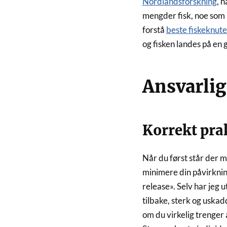
Nordlandsforskning
, 
mengder fisk, noe som 
forstå
beste fiskeknute
og fisken landes på en
Ansvarlig
Korrekt prak
Når du først står der m
minimere din påvirkning
release». Selv har jeg 
tilbake, sterk og uskadd
om du virkelig trenger 