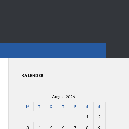
KALENDER
August 2026
M
T
O
T
F
S
S
1
2
3
4
5
6
7
8
9