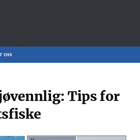
T OSS
jøvennlig: Tips for
tsfiske