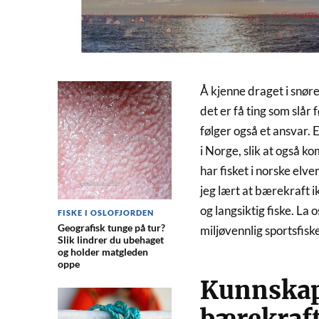
Å kjenne draget i snøre
det er få ting som slår
følger også et ansvar. 
i Norge, slik at også
har fisket i norske elver
jeg lært at bærekraft 
og langsiktig fiske. La
FISKE I OSLOFJORDEN
Geografisk tunge på tur?
miljøvennlig sportsfiske
Slik lindrer du ubehaget
og holder matgleden
oppe
Kunnskap 