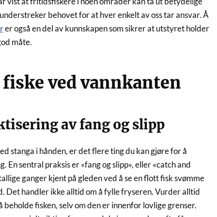
har vist at fritidsfiskere i noen områder kan ta ut betydelige
understreker behovet for at hver enkelt av oss tar ansvar. Å
r
er også en del av kunnskapen som sikrer at utstyret holder
 god måte.
 fiske ved vannkanten
tisering av fang og slipp
ed stanga i hånden, er det flere ting du kan gjøre for å
. En sentral praksis er «fang og slipp», eller «catch and
utallige ganger kjent på gleden ved å se en flott fisk svømme
. Det handler ikke alltid om å fylle fryseren. Vurder alltid
å beholde fisken, selv om den er innenfor lovlige grenser.